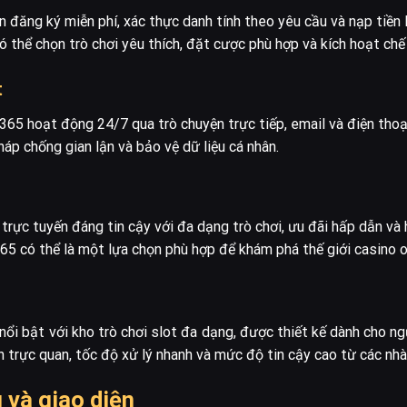
ần đăng ký miễn phí, xác thực danh tính theo yêu cầu và nạp ti
ó thể chọn trò chơi yêu thích, đặt cược phù hợp và kích hoạt chế 
t
65 hoạt động 24/7 qua trò chuyện trực tiếp, email và điện thoạ
áp chống gian lận và bảo vệ dữ liệu cá nhân.
 trực tuyến đáng tin cậy với đa dạng trò chơi, ưu đãi hấp dẫn và 
65 có thể là một lựa chọn phù hợp để khám phá thế giới casino o
ổi bật với kho trò chơi slot đa dạng, được thiết kế dành cho ngư
n trực quan, tốc độ xử lý nhanh và mức độ tin cậy cao từ các nhà
 và giao diện