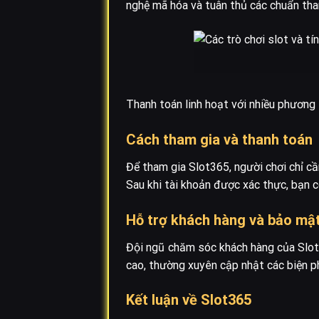
nghệ mã hóa và tuân thủ các chuẩn tha
Thanh toán linh hoạt với nhiều phương t
Cách tham gia và thanh toán
Để tham gia Slot365, người chơi chỉ c
Sau khi tài khoản được xác thực, bạn c
Hỗ trợ khách hàng và bảo mậ
Đội ngũ chăm sóc khách hàng của Slot3
cao, thường xuyên cập nhật các biện ph
Kết luận về Slot365