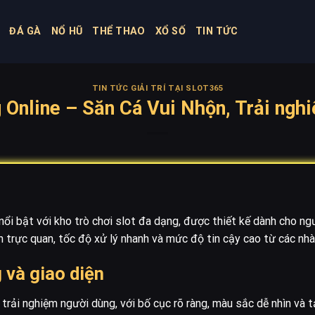
ĐÁ GÀ
NỔ HŨ
THỂ THAO
XỔ SỐ
TIN TỨC
TIN TỨC GIẢI TRÍ TẠI SLOT365
Online – Săn Cá Vui Nhộn, Trải nghiệ
ổi bật với kho trò chơi slot đa dạng, được thiết kế dành cho ngườ
n trực quan, tốc độ xử lý nhanh và mức độ tin cậy cao từ các nhà
 và giao diện
trải nghiệm người dùng, với bố cục rõ ràng, màu sắc dễ nhìn và t