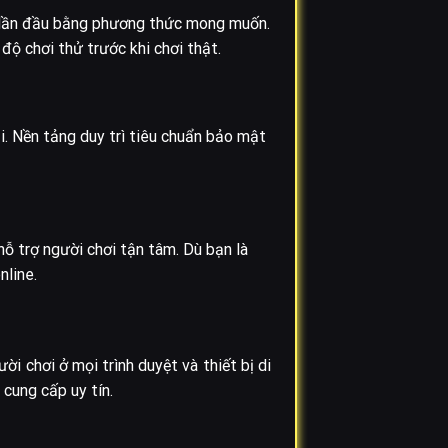
ền lần đầu bằng phương thức mong muốn.
độ chơi thử trước khi chơi thật.
i. Nền tảng duy trì tiêu chuẩn bảo mật
hỗ trợ người chơi tận tâm. Dù bạn là
nline.
ời chơi ở mọi trình duyệt và thiết bị di
 cung cấp uy tín.