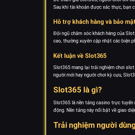
Sau khi tài khoản được xác thực, bạn c
Hỗ trợ khách hàng và bảo mậ
Đội ngũ chăm sóc khách hàng của Slot3
cao, thường xuyên cập nhật các biện ph
Kết luận về Slot365
Slot365 mang lại trải nghiệm chơi slot
người mới hay người chơi kỳ cựu, Slot3
Slot365 là gì?
Slot365 là nền tảng casino trực tuyến n
động. Nền tảng này nổi bật về giao diệ
Trải nghiệm người dùng