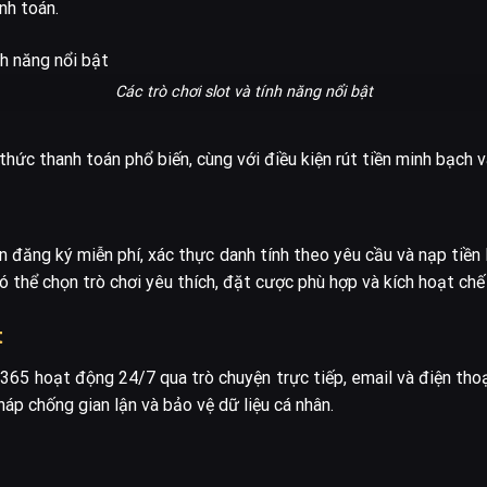
nh toán.
Các trò chơi slot và tính năng nổi bật
hức thanh toán phổ biến, cùng với điều kiện rút tiền minh bạch v
ần đăng ký miễn phí, xác thực danh tính theo yêu cầu và nạp ti
ó thể chọn trò chơi yêu thích, đặt cược phù hợp và kích hoạt chế 
t
65 hoạt động 24/7 qua trò chuyện trực tiếp, email và điện thoạ
áp chống gian lận và bảo vệ dữ liệu cá nhân.