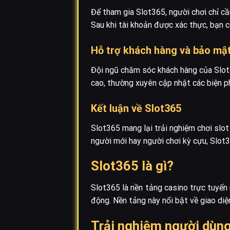
Để tham gia Slot365, người chơi chỉ c
Sau khi tài khoản được xác thực, bạn c
Hỗ trợ khách hàng và bảo mậ
Đội ngũ chăm sóc khách hàng của Slot3
cao, thường xuyên cập nhật các biện ph
Kết luận về Slot365
Slot365 mang lại trải nghiệm chơi slot
người mới hay người chơi kỳ cựu, Slot3
Slot365 là gì?
Slot365 là nền tảng casino trực tuyến n
động. Nền tảng này nổi bật về giao diệ
Trải nghiệm người dùng