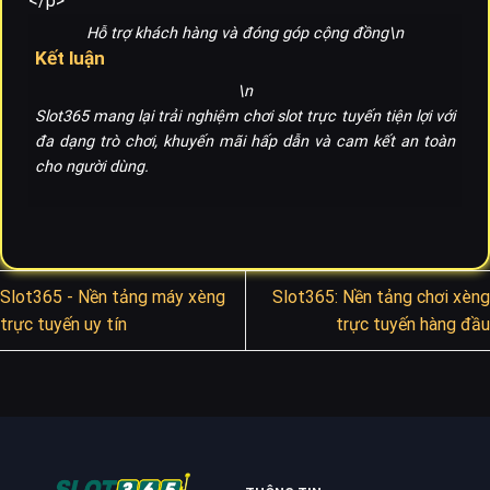
Hỗ trợ khách hàng và đóng góp cộng đồng\n
Kết luận
\n
Slot365 mang lại trải nghiệm chơi slot trực tuyến tiện lợi với
đa dạng trò chơi, khuyến mãi hấp dẫn và cam kết an toàn
cho người dùng.
Slot365 - Nền tảng máy xèng
Slot365: Nền tảng chơi xèng
trực tuyến uy tín
trực tuyến hàng đầu