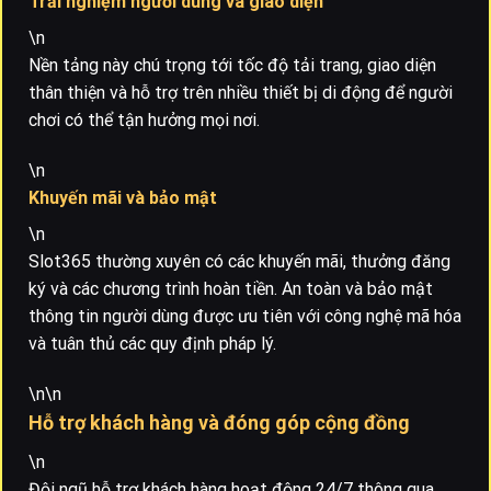
Trải nghiệm người dùng và giao diện
\n
Nền tảng này chú trọng tới tốc độ tải trang, giao diện
thân thiện và hỗ trợ trên nhiều thiết bị di động để người
chơi có thể tận hưởng mọi nơi.
\n
Khuyến mãi và bảo mật
\n
Slot365 thường xuyên có các khuyến mãi, thưởng đăng
ký và các chương trình hoàn tiền. An toàn và bảo mật
thông tin người dùng được ưu tiên với công nghệ mã hóa
và tuân thủ các quy định pháp lý.
\n
\n
Hỗ trợ khách hàng và đóng góp cộng đồng
\n
Đội ngũ hỗ trợ khách hàng hoạt động 24/7 thông qua