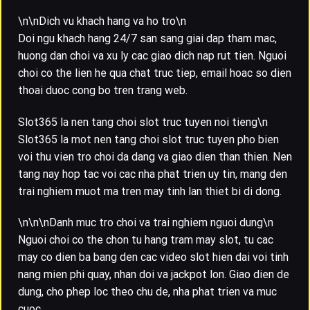
\n\n
Dich vu khach hang va ho tro
\n
Doi ngu khach hang 24/7 san sang giai dap tham mac,
huong dan choi va xu ly cac giao dich nap rut tien. Nguoi
choi co the lien he qua chat truc tiep, email hoac so dien
thoai duoc cong bo tren trang web.
Slot365 la nen tang choi slot truc tuyen noi tieng
\n
Slot365 la mot nen tang choi slot truc tuyen pho bien
voi thu vien tro choi da dang va giao dien than thien. Nen
tang nay hop tac voi cac nha phat trien uy tin, mang den
trai nghiem muot ma tren may tinh lan thiet bi di dong.
\n
\n\n
Danh muc tro choi va trai nghiem nguoi dung
\n
Nguoi choi co the chon tu hang tram may slot, tu cac
may co dien ba bang den cac video slot hien dai voi tinh
nang mien phi quay, nhan doi va jackpot lon. Giao dien de
dung, cho phep loc theo chu de, nha phat trien va muc
cuoc.