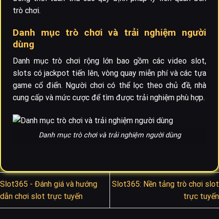
trò chơi.
Danh mục trò chơi và trải nghiệm người
dùng
Danh mục trò chơi rộng lớn bao gồm các video slot,
slots có jackpot tiến lên, vòng quay miễn phí và các tựa
game cổ điển. Người chơi có thể lọc theo chủ đề, nhà
cung cấp và mức cược để tìm được trải nghiệm phù hợp.
Danh mục trò chơi và trải nghiệm người dùng
Slot365 - Đánh giá và hướng
Slot365: Nền tảng trò chơi slot
dẫn chơi slot trực tuyến
trực tuyến