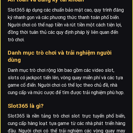
Slot365 áp dụng các chuẩn bảo mật cao, quy trình đăng
ký nhanh gọn và các phương thức thanh toán phổ biến.
Người chơi có thể nạp tiền và rút tiền một cách tiện lợi,
đồng thời tuân thủ các quy định pháp lý liên quan đến
trò chơi.
Danh mục trò chơi và trải nghiệm người
dùng
Danh mục trò chơi rộng lớn bao gồm các video slot,
slots có jackpot tiến lên, vòng quay miễn phí và các tựa
game cổ điển. Người chơi có thể lọc theo chủ đề, nhà
cung cấp và mức cược để tìm được trải nghiệm phù hợp.
Slot365 là gì?
Slot365 là nền tảng trò chơi slot trực tuyến phổ biến,
cung cấp hàng loạt tựa game từ các nhà phát triển hàng
đầu. Người chơi có thể trải nghiệm các vòng quay may