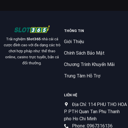
THÔNG TIN
Trải nghiệm
Slot365
nhà cái cá
Giới Thiệu
cược đỉnh cao với đa dạng các trò
chơi hợp pháp như: thể thao
Chính Sách Bảo Mật
online, casino trực tuyến, bắn cá
đổi thưởng.
Chương Trình Khuyến Mãi
Trung Tâm Hỗ Trợ
LIÊN HỆ
Địa Chỉ: 114 PHU THO HOA
P. PTH Quan Tan Phu Thanh
pho Ho Chi Minh
Phone: 0967316136