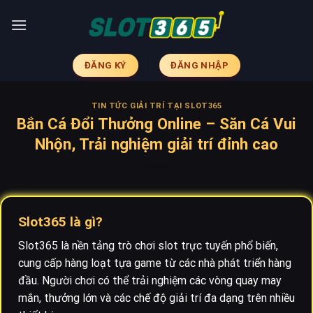
Skip
to
content
ĐĂNG KÝ
ĐĂNG NHẬP
TIN TỨC GIẢI TRÍ TẠI SLOT365
Bắn Cá Đổi Thưởng Online – Săn Cá Vui
Nhộn, Trải nghiệm giải trí đỉnh cao
Slot365 là gì?
Slot365 là nền tảng trò chơi slot trực tuyến phổ biến,
cung cấp hàng loạt tựa game từ các nhà phát triển hàng
đầu. Người chơi có thể trải nghiệm các vòng quay may
mắn, thưởng lớn và các chế độ giải trí đa dạng trên nhiều