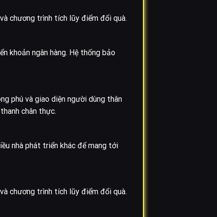
à chương trình tích lũy điểm đổi quà.
uyển khoản ngân hàng. Hệ thống bảo
ong phú và giao diện người dùng thân
 thanh chân thực.
ều nhà phát triển khác để mang tới
à chương trình tích lũy điểm đổi quà.