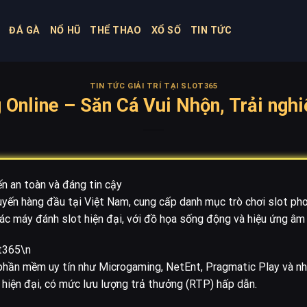
ĐÁ GÀ
NỔ HŨ
THỂ THAO
XỔ SỐ
TIN TỨC
TIN TỨC GIẢI TRÍ TẠI SLOT365
Online – Săn Cá Vui Nhộn, Trải nghiệ
n an toàn và đáng tin cậy
uyến hàng đầu tại Việt Nam, cung cấp danh mục trò chơi slot ph
các máy đánh slot hiện đại, với đồ họa sống động và hiệu ứng âm
ot365
\n
phần mềm uy tín như Microgaming, NetEnt, Pragmatic Play và nhi
 hiện đại, có mức lưu lượng trả thưởng (RTP) hấp dẫn.