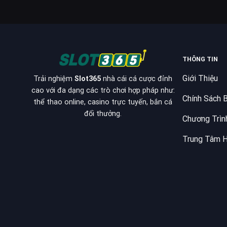
THÔNG TIN
Giới Thiệu
Trải nghiệm
Slot365
nhà cái cá cược đỉnh
cao với đa dạng các trò chơi hợp pháp như:
Chính Sách 
thể thao online, casino trực tuyến, bắn cá
đổi thưởng.
Chương Trìn
Trung Tâm H