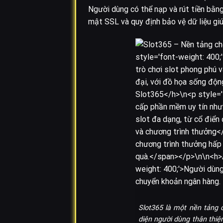
Người dùng có thể nạp và rút tiền bằn
mật SSL và quy định bảo vệ dữ liệu gi
Slot365 là một nền tảng 
diện người dùng thân thiệ