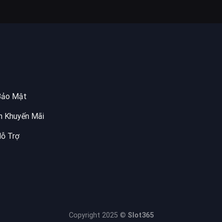
Bảo Mật
h Khuyến Mãi
ỗ Trợ
Copyright 2025 ©
Slot365