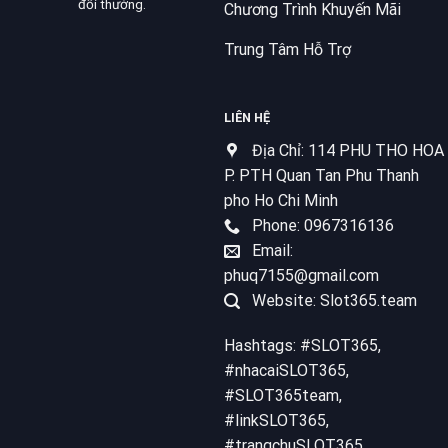
đổi thưởng.
Chương Trình Khuyến Mãi
Trung Tâm Hỗ Trợ
LIÊN HỆ
Địa Chỉ: 114 PHU THO HOA
P. PTH Quan Tan Phu Thanh
pho Ho Chi Minh
Phone: 0967316136
Email:
phuq7155@gmail.com
Website: Slot365.team
Hashtags: #SLOT365,
#nhacaiSLOT365,
#SLOT365team,
#linkSLOT365,
#trangchuSLOT365