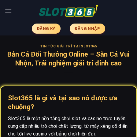
Skip
to
content
ĐĂNG KÝ
ĐĂNG NHẬP
TIN TỨC GIẢI TRÍ TẠI SLOT365
Bắn Cá Đổi Thưởng Online – Săn Cá Vui
Nhộn, Trải nghiệm giải trí đỉnh cao
Slot365 là gì và tại sao nó được ưa
chuộng?
Slot365 là một nền tảng chơi slot và casino trực tuyến
cung cấp nhiều trò chơi chất lượng, từ máy xèng cổ điển
cho tới live casino với bảng chơi hiện đại.