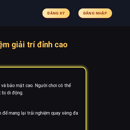
ĐĂNG KÝ
ĐĂNG NHẬP
m giải trí đỉnh cao
à và bảo mật cao. Người chơi có thể
 bị di động.
n để mang lại trải nghiệm quay xèng đa