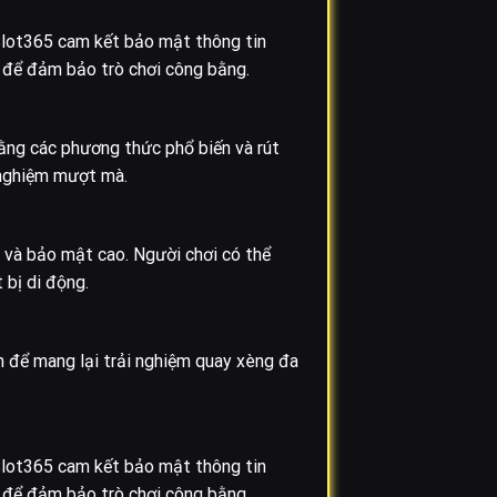
 Slot365 cam kết bảo mật thông tin
G để đảm bảo trò chơi công bằng.
bằng các phương thức phổ biến và rút
i nghiệm mượt mà.
à và bảo mật cao. Người chơi có thể
 bị di động.
n để mang lại trải nghiệm quay xèng đa
 Slot365 cam kết bảo mật thông tin
G để đảm bảo trò chơi công bằng.