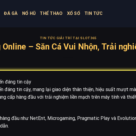
ĐÁ GÀ
NỔ HŨ
THỂ THAO
XỔ SỐ
TIN TỨC
TIN TỨC GIẢI TRÍ TẠI SLOT365
Online – Săn Cá Vui Nhộn, Trải nghiệ
ến đáng tin cậy
n đáng tin cậy, mang lại giao diện thân thiện, hiệu suất mượt m
ung cấp hàng đầu với trải nghiệm liền mạch trên máy tính và thiết
n hàng đầu như NetEnt, Microgaming, Pragmatic Play và Evolutio
 dẫn.