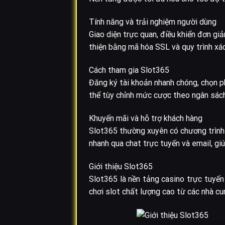
Tính năng và trải nghiệm người dùng
Giao diện trực quan, điều khiển đơn giả
thiện bằng mã hóa SSL và quy trình xá
Cách tham gia Slot365
Đăng ký tài khoản nhanh chóng, chọn ph
thể tùy chỉnh mức cược theo ngân sách 
Khuyến mãi và hỗ trợ khách hàng
Slot365 thường xuyên có chương trình
nhanh qua chat trực tuyến và email, gi
Giới thiệu Slot365
Slot365 là nền tảng casino trực tuyến 
chơi slot chất lượng cao từ các nhà cun