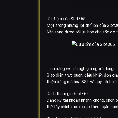
Ưu điểm của Slot365
Một trong những lợi thế lớn của Slot36
Nền tảng được tối ưu hóa cho tốc độ t
Tính năng và trải nghiệm người dùng
Giao diện trực quan, điều khiển đơn gi
thiện bằng mã hóa SSL và quy trình xá
Cách tham gia Slot365
Đăng ký tài khoản nhanh chóng, chọn ph
thể tùy chỉnh mức cược theo ngân sách 