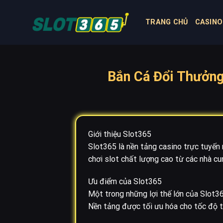
Skip
to
TRANG CHỦ
CASINO
content
Bắn Cá Đổi Thưởng 
Giới thiệu Slot365
Slot365 là nền tảng casino trực tuyến 
chơi slot chất lượng cao từ các nhà cun
Ưu điểm của Slot365
Một trong những lợi thế lớn của Slot365
Nền tảng được tối ưu hóa cho tốc độ t