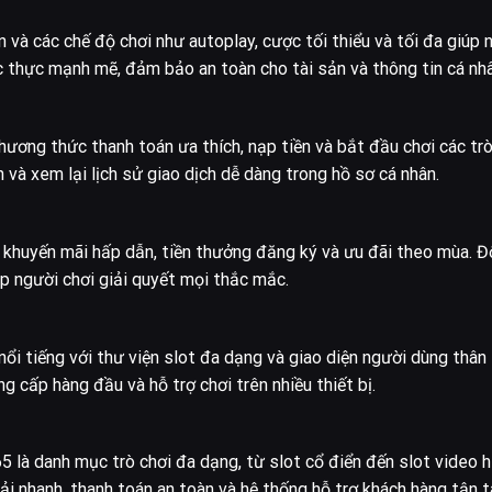
n và các chế độ chơi như autoplay, cược tối thiểu và tối đa giúp
c thực mạnh mẽ, đảm bảo an toàn cho tài sản và thông tin cá nhâ
ương thức thanh toán ưa thích, nạp tiền và bắt đầu chơi các trò
và xem lại lịch sử giao dịch dễ dàng trong hồ sơ cá nhân.
 khuyến mãi hấp dẫn, tiền thưởng đăng ký và ưu đãi theo mùa. 
úp người chơi giải quyết mọi thắc mắc.
nổi tiếng với thư viện slot đa dạng và giao diện người dùng thân
g cấp hàng đầu và hỗ trợ chơi trên nhiều thiết bị.
 là danh mục trò chơi đa dạng, từ slot cổ điển đến slot video hiệ
ải nhanh, thanh toán an toàn và hệ thống hỗ trợ khách hàng tận 