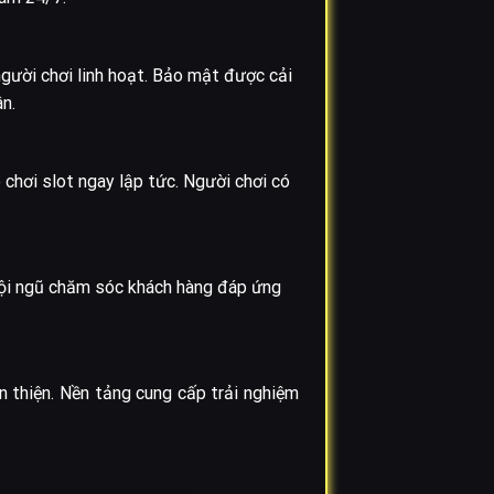
 người chơi linh hoạt. Bảo mật được cải
n.
 chơi slot ngay lập tức. Người chơi có
Đội ngũ chăm sóc khách hàng đáp ứng
ân thiện. Nền tảng cung cấp trải nghiệm