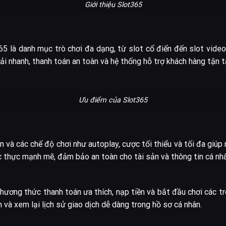
Giới thiệu Slot365
5 là danh mục trò chơi đa dạng, từ slot cổ điển đến slot video h
ải nhanh, thanh toán an toàn và hệ thống hỗ trợ khách hàng tận 
Ưu điểm của Slot365
ản và các chế độ chơi như autoplay, cược tối thiểu và tối đa giúp
c thực mạnh mẽ, đảm bảo an toàn cho tài sản và thông tin cá nhâ
ương thức thanh toán ưa thích, nạp tiền và bắt đầu chơi các tr
và xem lại lịch sử giao dịch dễ dàng trong hồ sơ cá nhân.