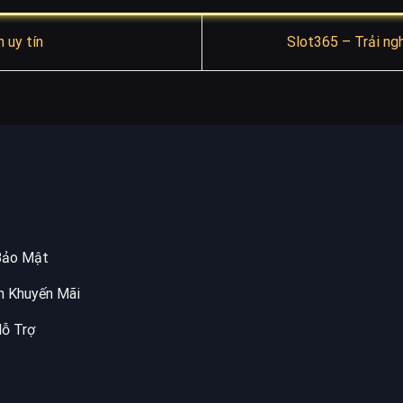
 uy tín
Slot365 – Trải ng
Bảo Mật
h Khuyến Mãi
ỗ Trợ