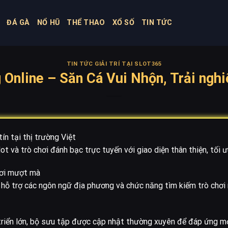
ĐÁ GÀ
NỔ HŨ
THỂ THAO
XỔ SỐ
TIN TỨC
TIN TỨC GIẢI TRÍ TẠI SLOT365
Online – Săn Cá Vui Nhộn, Trải nghiệ
ín tại thị trường Việt
t và trò chơi đánh bạc trực tuyến với giao diện thân thiện, tối 
hơi mượt mà
, hỗ trợ các ngôn ngữ địa phương và chức năng tìm kiếm trò chơi
 triển lớn, bộ sưu tập được cập nhật thường xuyên để đáp ứng mọ