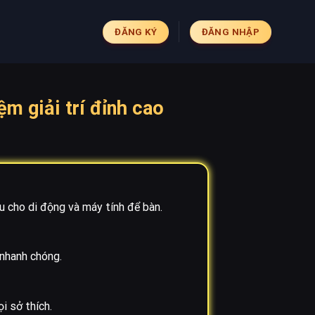
ĐĂNG KÝ
ĐĂNG NHẬP
m giải trí đỉnh cao
ưu cho di động và máy tính để bàn.
 nhanh chóng.
i sở thích.