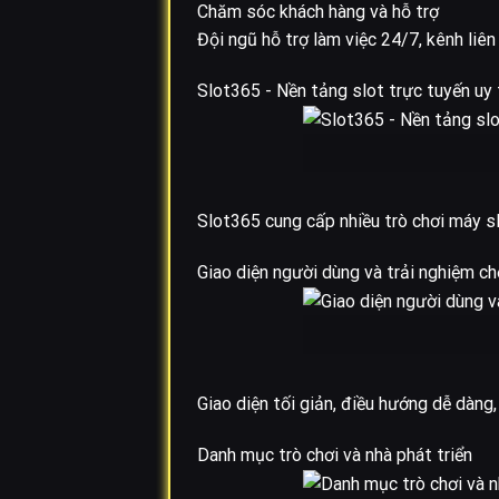
Chăm sóc khách hàng và hỗ trợ
Đội ngũ hỗ trợ làm việc 24/7, kênh liê
Slot365 - Nền tảng slot trực tuyến uy t
Slot365 cung cấp nhiều trò chơi máy slo
Giao diện người dùng và trải nghiệm c
Giao diện tối giản, điều hướng dễ dàng
Danh mục trò chơi và nhà phát triển