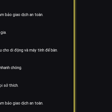
m bảo giao dịch an toàn.
gia.
ưu cho di động và máy tính để bàn.
 nhanh chóng.
i sở thích.
m bảo giao dịch an toàn.