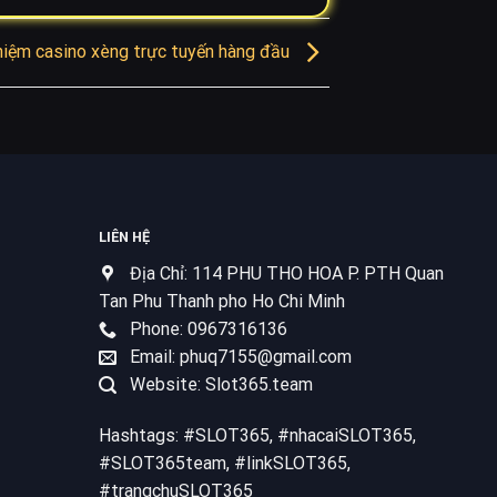
hiệm casino xèng trực tuyến hàng đầu
LIÊN HỆ
Địa Chỉ: 114 PHU THO HOA P. PTH Quan
Tan Phu Thanh pho Ho Chi Minh
Phone: 0967316136
Email:
phuq7155@gmail.com
Website: Slot365.team
Hashtags: #SLOT365, #nhacaiSLOT365,
#SLOT365team, #linkSLOT365,
#trangchuSLOT365