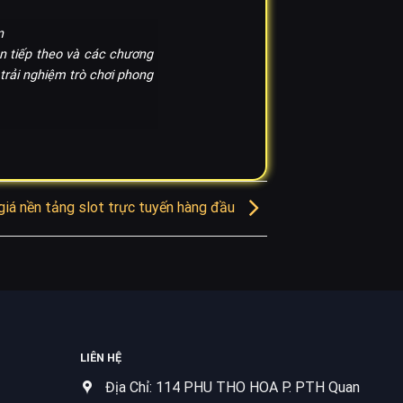
n
n tiếp theo và các chương
 trải nghiệm trò chơi phong
giá nền tảng slot trực tuyến hàng đầu
LIÊN HỆ
Địa Chỉ: 114 PHU THO HOA P. PTH Quan