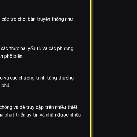
ó các trò chơi bàn truyền thống như
xác thực hai yếu tố và các phương
n phổ biến.
eo và các chương trình tăng thưởng
 phú.
chóng và dễ truy cập trên nhiều thiết
à phát triển uy tín và nhận được nhiều