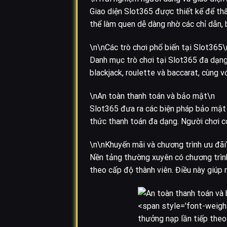
Giao diện Slot365 được thiết kế để thâ
thể làm quen dễ dàng nhờ các chỉ dẫn, 
\n
\n
Các trò chơi phổ biến tại Slot365
\
Danh mục trò chơi tại Slot365 đa dạng,
blackjack, roulette và baccarat, cùng 
\n
An toàn thanh toán và bảo mật
\n
Slot365 đưa ra các biện pháp bảo mật
thức thanh toán đa dạng. Người chơi có
\n
\n
Khuyến mãi và chương trình ưu đãi
Nền tảng thường xuyên có chương trình
theo cấp độ thành viên. Điều này giúp 