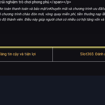
An toàn thanh toán và bảo mật\n
Khuyến mãi và chương trình ưu đãi
\
 chương trình chào đón mới, vòng quay miễn phí, tiền thưởng nạp lầ
 độ thành viên. Điều này giúp người chơi có nhiều cơ hội tăng vốn và
ng tin cậy và tiện lợi
Slot365: Đánh 