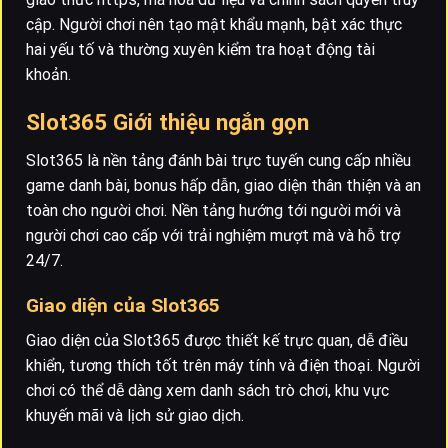
cập. Người chơi nên tạo mật khẩu mạnh, bật xác thực
hai yếu tố và thường xuyên kiểm tra hoạt động tài
khoản.
Slot365 Giới thiệu ngắn gọn
Slot365 là nền tảng đánh bài trực tuyến cung cấp nhiều
game danh bài, bonus hấp dẫn, giao diện thân thiện và an
toàn cho người chơi. Nền tảng hướng tới người mới và
người chơi cao cấp với trải nghiệm mượt mà và hỗ trợ
24/7.
Giao diện của Slot365
Giao diện của Slot365 được thiết kế trực quan, dễ điều
khiển, tương thích tốt trên máy tính và điện thoại. Người
chơi có thể dễ dàng xem danh sách trò chơi, khu vực
khuyến mãi và lịch sử giao dịch.