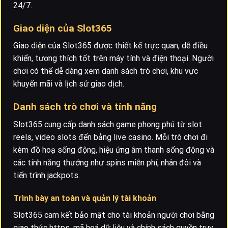
24/7.
Giao diện của Slot365
Giao diện của Slot365 được thiết kế trực quan, dễ điều
khiển, tương thích tốt trên máy tính và điện thoại. Người
chơi có thể dễ dàng xem danh sách trò chơi, khu vực
khuyến mãi và lịch sử giao dịch.
Danh sách trò chơi và tính năng
Slot365 cung cấp danh sách game phong phú từ slot
reels, video slots đến bảng live casino. Mỗi trò chơi đi
kèm đồ hoạ sống động, hiệu ứng âm thanh sống động và
các tính năng thưởng như spins miễn phí, nhân đôi và
tiến trình jackpots.
Trình bày an toàn và quản lý tài khoản
Slot365 cam kết bảo mật cho tài khoản người chơi bằng
giao thức https, mã hoá dữ liệu và chính sách quyền truy