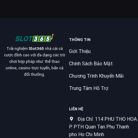
THÔNG TIN
Trải nghiệm
Slot365
nhà cái cá
Giới Thiệu
cược đỉnh cao với đa dạng các trò
chơi hợp pháp như: thể thao
Chính Sách Bảo Mật
online, casino trực tuyến, bắn cá
đổi thưởng.
Chương Trình Khuyến Mãi
Trung Tâm Hỗ Trợ
LIÊN HỆ
Địa Chỉ: 114 PHU THO HOA
P. PTH Quan Tan Phu Thanh
pho Ho Chi Minh