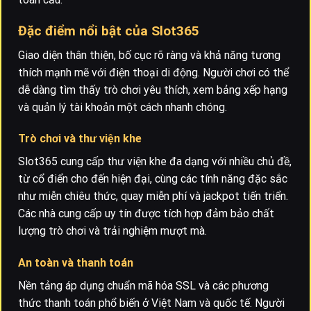
Đặc điểm nổi bật của Slot365
Giao diện thân thiện, bố cục rõ ràng và khả năng tương
thích mạnh mẽ với điện thoại di động. Người chơi có thể
dễ dàng tìm thấy trò chơi yêu thích, xem bảng xếp hạng
và quản lý tài khoản một cách nhanh chóng.
Trò chơi và thư viện khe
Slot365 cung cấp thư viện khe đa dạng với nhiều chủ đề,
từ cổ điển cho đến hiện đại, cùng các tính năng đặc sắc
như miễn chiêu thức, quay miễn phí và jackpot tiến triển.
Các nhà cung cấp uy tín được tích hợp đảm bảo chất
lượng trò chơi và trải nghiệm mượt mà.
An toàn và thanh toán
Nền tảng áp dụng chuẩn mã hóa SSL và các phương
thức thanh toán phổ biến ở Việt Nam và quốc tế. Người