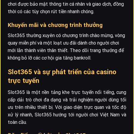
chơi được bảo mật thông tin cá nhân và giao dịch, đồng
thời có các tùy chọn rút tiền nhanh chóng.
Khuyến mãi và chương trình thưởng
Slot365 thường xuyên có chương trình chào mừng, vòng
quay miễn phí và một loạt ưu đãi dành cho người chơi
mới lẫn thành viên thân thiết. Theo dõi trang thưởng để
không bỏ lỡ các cơ hội gia tăng bankroll.
Slot365 và sự phát triển của casino
trực tuyến
Slot365 là một nền tảng khe trực tuyến nổi tiếng, cung
cấp dải trò chơi đa dạng và trải nghiệm người dùng tối
ưu trên nhiều thiết bị. Với giao diện trực quan và tốc độ
xử lý nhanh, Slot365 hướng tới người chơi Việt Nam và
toàn cầu.