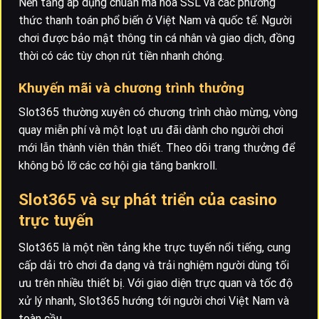
Nền tảng áp dụng chuẩn mã hóa SSL và các phương
thức thanh toán phổ biến ở Việt Nam và quốc tế. Người
chơi được bảo mật thông tin cá nhân và giao dịch, đồng
thời có các tùy chọn rút tiền nhanh chóng.
Khuyến mãi và chương trình thưởng
Slot365 thường xuyên có chương trình chào mừng, vòng
quay miễn phí và một loạt ưu đãi dành cho người chơi
mới lẫn thành viên thân thiết. Theo dõi trang thưởng để
không bỏ lỡ các cơ hội gia tăng bankroll.
Slot365 và sự phát triển của casino
trực tuyến
Slot365 là một nền tảng khe trực tuyến nổi tiếng, cung
cấp dải trò chơi đa dạng và trải nghiệm người dùng tối
ưu trên nhiều thiết bị. Với giao diện trực quan và tốc độ
xử lý nhanh, Slot365 hướng tới người chơi Việt Nam và
toàn cầu.