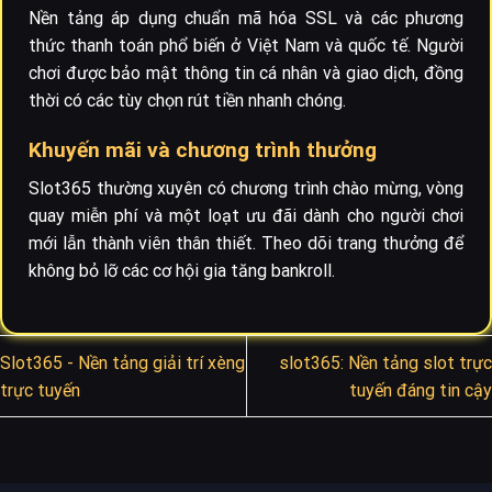
Nền tảng áp dụng chuẩn mã hóa SSL và các phương
thức thanh toán phổ biến ở Việt Nam và quốc tế. Người
chơi được bảo mật thông tin cá nhân và giao dịch, đồng
thời có các tùy chọn rút tiền nhanh chóng.
Khuyến mãi và chương trình thưởng
Slot365 thường xuyên có chương trình chào mừng, vòng
quay miễn phí và một loạt ưu đãi dành cho người chơi
mới lẫn thành viên thân thiết. Theo dõi trang thưởng để
không bỏ lỡ các cơ hội gia tăng bankroll.
Slot365 - Nền tảng giải trí xèng
slot365: Nền tảng slot trực
trực tuyến
tuyến đáng tin cậy