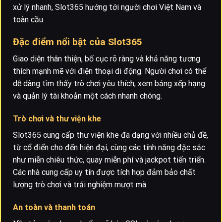
xử lý nhanh, Slot365 hướng tới người chơi Việt Nam và
toàn cầu.
Đặc điểm nổi bật của Slot365
Giao diện thân thiện, bố cục rõ ràng và khả năng tương
thích mạnh mẽ với điện thoại di động. Người chơi có thể
dễ dàng tìm thấy trò chơi yêu thích, xem bảng xếp hạng
và quản lý tài khoản một cách nhanh chóng.
Trò chơi và thư viện khe
Slot365 cung cấp thư viện khe đa dạng với nhiều chủ đề,
từ cổ điển cho đến hiện đại, cùng các tính năng đặc sắc
như miễn chiêu thức, quay miễn phí và jackpot tiến triển.
Các nhà cung cấp uy tín được tích hợp đảm bảo chất
lượng trò chơi và trải nghiệm mượt mà.
An toàn và thanh toán