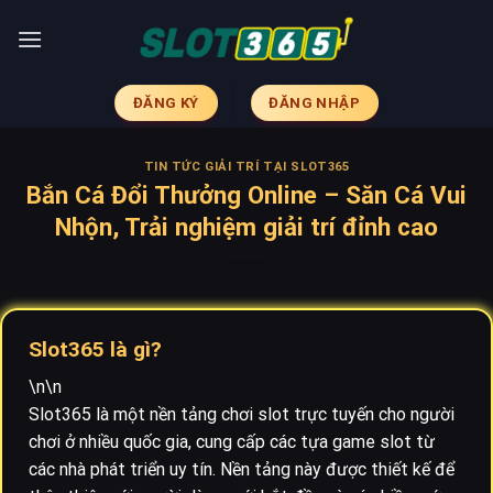
Skip
to
content
ĐĂNG KÝ
ĐĂNG NHẬP
TIN TỨC GIẢI TRÍ TẠI SLOT365
Bắn Cá Đổi Thưởng Online – Săn Cá Vui
Nhộn, Trải nghiệm giải trí đỉnh cao
Slot365 là gì?
\n
\n
Slot365 là một nền tảng chơi slot trực tuyến cho người
chơi ở nhiều quốc gia, cung cấp các tựa game slot từ
các nhà phát triển uy tín. Nền tảng này được thiết kế để