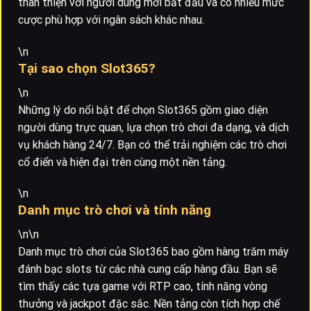
thân thiện với người dùng mới bắt đầu và có nhiều mức
cược phù hợp với ngân sách khác nhau.
\n
Tại sao chọn Slot365?
\n
Những lý do nổi bật để chọn Slot365 gồm giao diện
người dùng trực quan, lựa chọn trò chơi đa dạng, và dịch
vụ khách hàng 24/7. Bạn có thể trải nghiệm các trò chơi
cổ điển và hiện đại trên cùng một nền tảng.
\n
Danh mục trò chơi và tính năng
\n
\n
Danh mục trò chơi của Slot365 bao gồm hàng trăm máy
đánh bạc slots từ các nhà cung cấp hàng đầu. Bạn sẽ
tìm thấy các tựa game với RTP cao, tính năng vòng
thưởng và jackpot đặc sắc. Nền tảng còn tích hợp chế