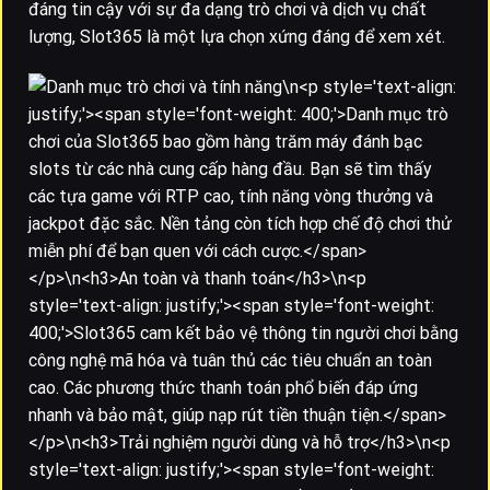
đáng tin cậy với sự đa dạng trò chơi và dịch vụ chất
lượng, Slot365 là một lựa chọn xứng đáng để xem xét.