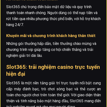
Slot365 chú trọng đến bảo mật dữ liệu và quy trình
thanh toán nhanh chóng. Người dùng có thể nạp tiền và
rút tiền qua nhiều phương thức phổ biến, với hỗ trợ khách
hàng 24/7.
Khuyến mãi và chương trình khách hàng thân thiết
Những gói thưởng hấp dẫn, tiền thưởng chào mừng và
chương trình vip giúp tăng cơ hội chiến thắng và trải
nghiệm giải trí dài lâu.
Slot365: trải nghiệm casino trực tuyến
hiện đại
Slot365 là một nền tảng giải trí trực tuyến nổi bật cung
cấp máy đánh bạc, trò chơi sòng bạc và thẻ cược an
toàn cho người chơi trên toàn thế giới. Với giao diện thân
thiện và tính năng bảo mật hàng đầu, Slot365 mang đến
trải nghiệm mượt mà cho mọi người dùng.