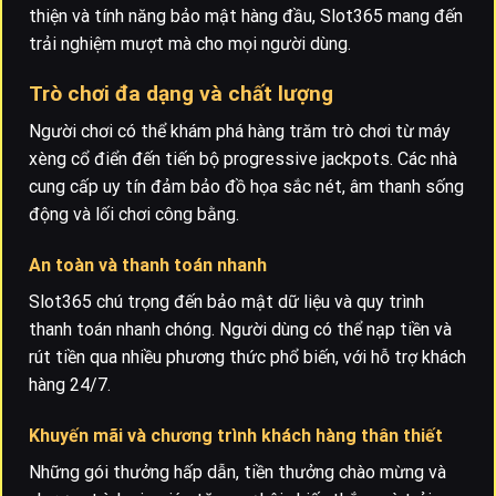
thiện và tính năng bảo mật hàng đầu, Slot365 mang đến
trải nghiệm mượt mà cho mọi người dùng.
Trò chơi đa dạng và chất lượng
Người chơi có thể khám phá hàng trăm trò chơi từ máy
xèng cổ điển đến tiến bộ progressive jackpots. Các nhà
cung cấp uy tín đảm bảo đồ họa sắc nét, âm thanh sống
động và lối chơi công bằng.
An toàn và thanh toán nhanh
Slot365 chú trọng đến bảo mật dữ liệu và quy trình
thanh toán nhanh chóng. Người dùng có thể nạp tiền và
rút tiền qua nhiều phương thức phổ biến, với hỗ trợ khách
hàng 24/7.
Khuyến mãi và chương trình khách hàng thân thiết
Những gói thưởng hấp dẫn, tiền thưởng chào mừng và