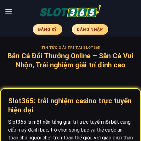
Skip
to
content
ĐĂNG KÝ
ĐĂNG NHẬP
TIN TỨC GIẢI TRÍ TẠI SLOT365
Bắn Cá Đổi Thưởng Online – Săn Cá Vui
Nhộn, Trải nghiệm giải trí đỉnh cao
Slot365: trải nghiệm casino trực tuyến
hiện đại
Slot365 là một nền tảng giải trí trực tuyến nổi bật cung
cấp máy đánh bạc, trò chơi sòng bạc và thẻ cược an
toàn cho người chơi trên toàn thế giới. Với giao diện thân