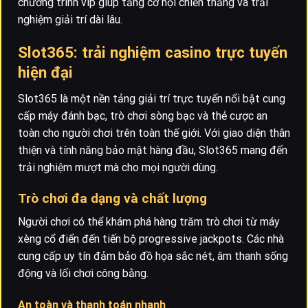
chương trình vip giúp tăng cơ hội chiến thắng và trải
nghiệm giải trí dài lâu.
Slot365: trải nghiệm casino trực tuyến
hiện đại
Slot365 là một nền tảng giải trí trực tuyến nổi bật cung
cấp máy đánh bạc, trò chơi sòng bạc và thẻ cược an
toàn cho người chơi trên toàn thế giới. Với giao diện thân
thiện và tính năng bảo mật hàng đầu, Slot365 mang đến
trải nghiệm mượt mà cho mọi người dùng.
Trò chơi đa dạng và chất lượng
Người chơi có thể khám phá hàng trăm trò chơi từ máy
xèng cổ điển đến tiến bộ progressive jackpots. Các nhà
cung cấp uy tín đảm bảo đồ họa sắc nét, âm thanh sống
động và lối chơi công bằng.
An toàn và thanh toán nhanh