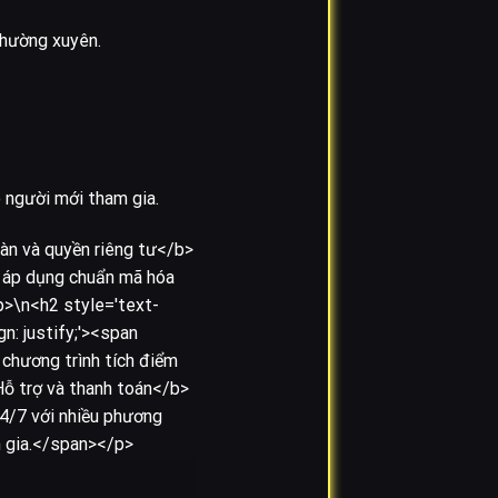
thường xuyên.
o người mới tham gia.