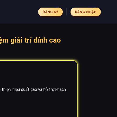
ĐĂNG KÝ
ĐĂNG NHẬP
m giải trí đỉnh cao
thiện, hiệu suất cao và hỗ trợ khách