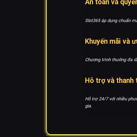
An toàn và quyền
Slot365 áp dụng chuẩn mã 
Khuyến mãi và ư
Chương trình thưởng đa dạ
Hỗ trợ và thanh 
Hỗ trợ 24/7 với nhiều phư
gia.