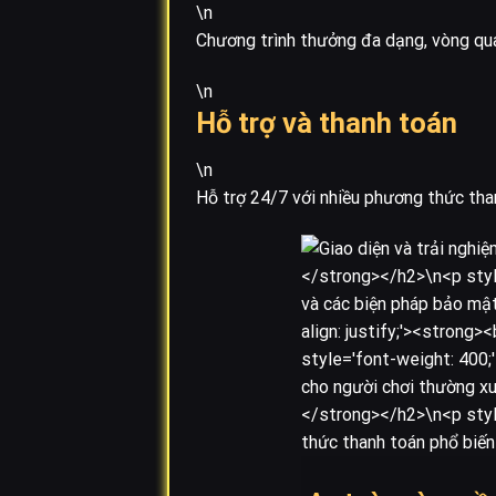
\n
Chương trình thưởng đa dạng, vòng qua
\n
Hỗ trợ và thanh toán
\n
Hỗ trợ 24/7 với nhiều phương thức than