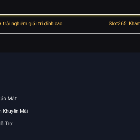
trải nghiệm giải trí đỉnh cao
Slot365: Khám
Bảo Mật
h Khuyến Mãi
ỗ Trợ