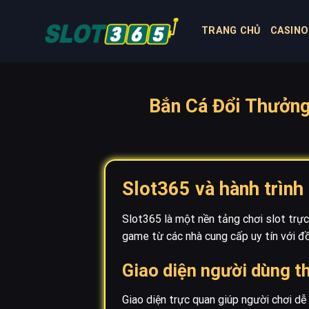
Skip
to
TRANG CHỦ
CASINO
content
Bắn Cá Đổi Thưởng 
Slot365 và hành trình 
Slot365 là một nền tảng chơi slot trực
game từ các nhà cung cấp uy tín với đ
Giao diện người dùng thâ
Giao diện trực quan giúp người chơi dễ