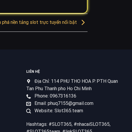
 phá nền tảng slot trực tuyến nổi bật
LIÊN HỆ
Địa Chỉ: 114 PHU THO HOA P. PTH Quan
Tan Phu Thanh pho Ho Chi Minh
Phone: 0967316136
Email:
phuq7155@gmail.com
Website: Slot365.team
Hashtags: #SLOT365, #nhacaiSLOT365,
#SLOT365team, #linkSLOT365,