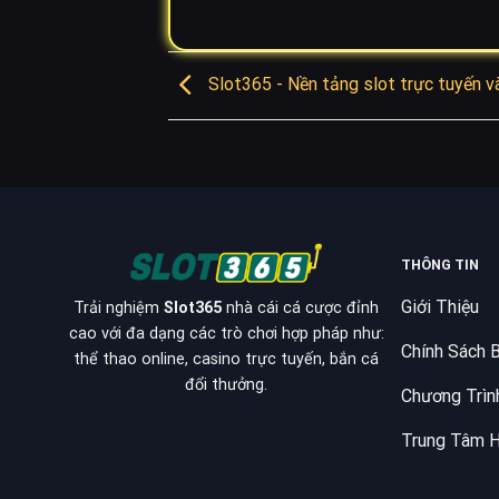
Slot365 - Nền tảng slot trực tuyến và 
THÔNG TIN
Giới Thiệu
Trải nghiệm
Slot365
nhà cái cá cược đỉnh
cao với đa dạng các trò chơi hợp pháp như:
Chính Sách 
thể thao online, casino trực tuyến, bắn cá
đổi thưởng.
Chương Trìn
Trung Tâm H