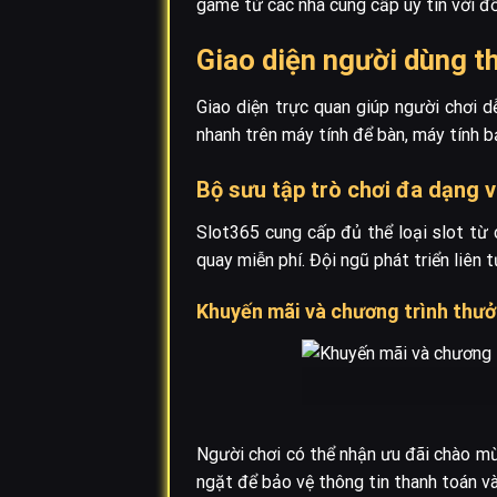
game từ các nhà cung cấp uy tín với đ
Giao diện người dùng thâ
Giao diện trực quan giúp người chơi d
nhanh trên máy tính để bàn, máy tính b
Bộ sưu tập trò chơi đa dạng 
Slot365 cung cấp đủ thể loại slot từ 
quay miễn phí. Đội ngũ phát triển liên
Khuyến mãi và chương trình thư
Người chơi có thể nhận ưu đãi chào m
ngặt để bảo vệ thông tin thanh toán v