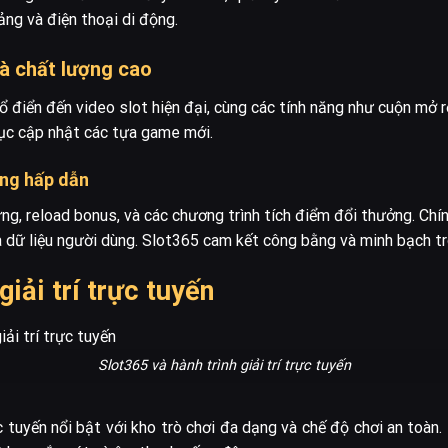
ảng và điện thoại di động.
và chất lượng cao
ổ điển đến video slot hiện đại, cùng các tính năng như cuộn mở r
 tục cập nhật các tựa game mới.
ởng hấp dẫn
ng, reload bonus, và các chương trình tích điểm đổi thưởng. C
à dữ liệu người dùng. Slot365 cam kết công bằng và minh bạch tr
giải trí trực tuyến
Slot365 và hành trình giải trí trực tuyến
 tuyến nổi bật với kho trò chơi đa dạng và chế độ chơi an toàn