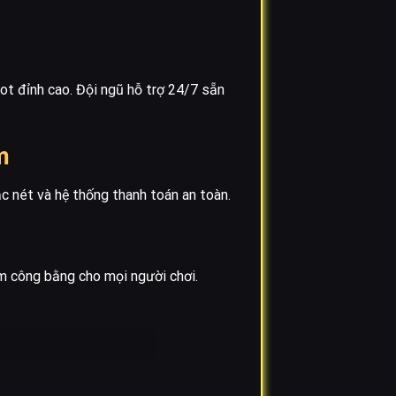
lot đỉnh cao. Đội ngũ hỗ trợ 24/7 sẵn
m
ắc nét và hệ thống thanh toán an toàn.
 công bằng cho mọi người chơi.