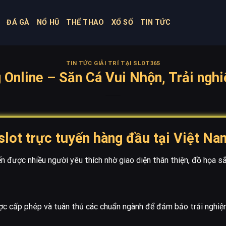
ĐÁ GÀ
NỔ HŨ
THỂ THAO
XỔ SỐ
TIN TỨC
TIN TỨC GIẢI TRÍ TẠI SLOT365
Online – Săn Cá Vui Nhộn, Trải nghiệ
slot trực tuyến hàng đầu tại Việt Na
ến được nhiều người yêu thích nhờ giao diện thân thiện, đồ họa s
 cấp phép và tuân thủ các chuẩn ngành để đảm bảo trải nghiệm