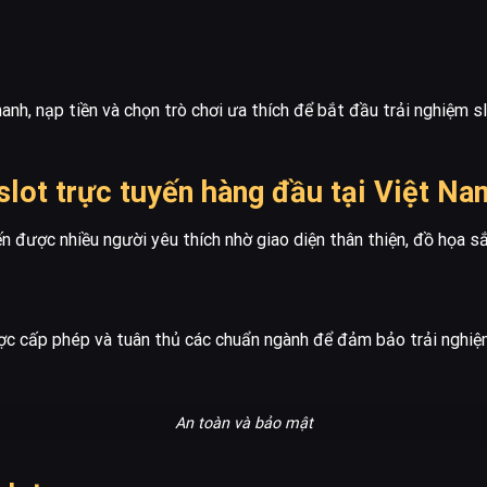
anh, nạp tiền và chọn trò chơi ưa thích để bắt đầu trải nghiệm s
slot trực tuyến hàng đầu tại Việt Na
ến được nhiều người yêu thích nhờ giao diện thân thiện, đồ họa s
 cấp phép và tuân thủ các chuẩn ngành để đảm bảo trải nghiệm
An toàn và bảo mật