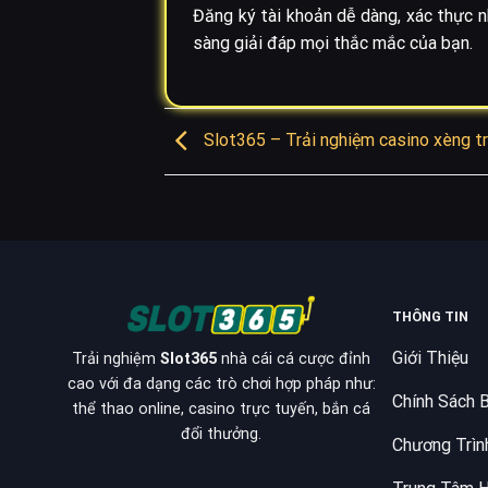
Đăng ký tài khoản dễ dàng, xác thực nh
sàng giải đáp mọi thắc mắc của bạn.
Slot365 – Trải nghiệm casino xèng t
THÔNG TIN
Giới Thiệu
Trải nghiệm
Slot365
nhà cái cá cược đỉnh
cao với đa dạng các trò chơi hợp pháp như:
Chính Sách 
thể thao online, casino trực tuyến, bắn cá
đổi thưởng.
Chương Trìn