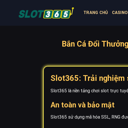
Skip
to
TRANG CHỦ
CASINO
content
Bắn Cá Đổi Thưởng 
Slot365: Trải nghiệm 
Slot365 là nền tảng chơi slot trực tuy
An toàn và bảo mật
Slot365 sử dụng mã hóa SSL, RNG được