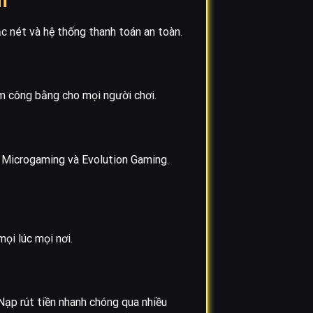
m
ắc nét và hệ thống thanh toán an toàn.
 công bằng cho mọi người chơi.
 Microgaming và Evolution Gaming.
ọi lúc mọi nơi.
ạp rút tiền nhanh chóng qua nhiều