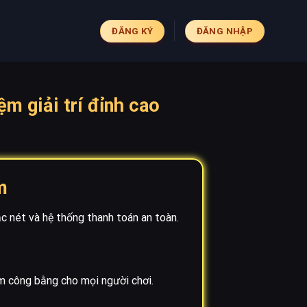
ĐĂNG KÝ
ĐĂNG NHẬP
m giải trí đỉnh cao
m
ắc nét và hệ thống thanh toán an toàn.
 công bằng cho mọi người chơi.