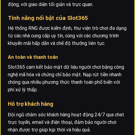
động, với giao diện tối giản và trực quan.
Tính năng nổi bật của Slot365
Hệ thống RNG được kiểm định, thư viện trò chơi đa dạng
từ các nhà cung cấp uy tín, cùng với các chương trình
khuyến mãi hấp dẫn và chế độ thưởng liên tục.
An toàn và thanh toán
Slot365 cam kết bảo mật dữ liệu người chơi bằng công
nghệ mã hóa và chứng chỉ bảo mật. Nạp rút tiền nhanh
chóng qua nhiều phương thức thanh toán phổ biến với
phí xử lý thấp.
Hỗ trợ khách hàng
Đội ngũ chăm sóc khách hàng hoạt động 24/7 qua chat
trực tuyến, email và điện thoại, đảm bảo người chơi
nhận được trợ giúp kịp thời và hiệu quả.