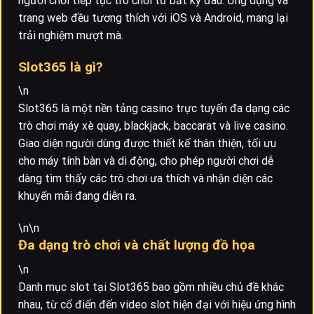
người chơi tiếp tục trò chơi từ bất kỳ đâu. Ứng dụng và
trang web đều tương thích với iOS và Android, mang lại
trải nghiệm mượt mà.
Slot365 là gì?
\n
Slot365 là một nền tảng casino trực tuyến đa dạng các
trò chơi máy xè quay, blackjack, baccarat và live casino.
Giao diện người dùng được thiết kế thân thiện, tối ưu
cho máy tính bàn và di động, cho phép người chơi dễ
dàng tìm thấy các trò chơi ưa thích và nhận diện các
khuyến mãi đang diễn ra.
\n
\n
Đa dạng trò chơi và chất lượng đồ họa
\n
Danh mục slot tại Slot365 bao gồm nhiều chủ đề khác
nhau, từ cổ điển đến video slot hiện đại với hiệu ứng hình