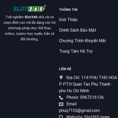
THÔNG TIN
Trải nghiệm
Slot365
nhà cái cá
Giới Thiệu
cược đỉnh cao với đa dạng các trò
chơi hợp pháp như: thể thao
Chính Sách Bảo Mật
online, casino trực tuyến, bắn cá
đổi thưởng.
Chương Trình Khuyến Mãi
Trung Tâm Hỗ Trợ
LIÊN HỆ
Địa Chỉ: 114 PHU THO HOA
P. PTH Quan Tan Phu Thanh
pho Ho Chi Minh
Phone: 0967316136
Email:
phuq7155@gmail.com
Website: Slot365.team