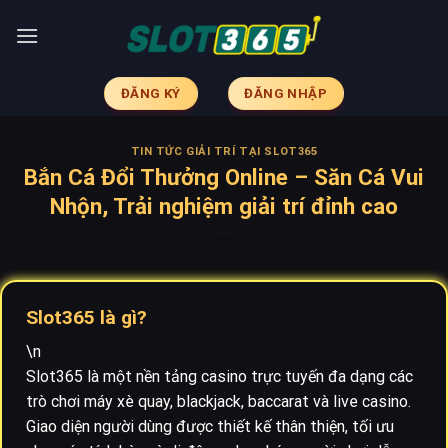
Skip
to
content
ĐĂNG KÝ
ĐĂNG NHẬP
TIN TỨC GIẢI TRÍ TẠI SLOT365
Bắn Cá Đổi Thưởng Online – Săn Cá Vui
Nhộn, Trải nghiệm giải trí đỉnh cao
Slot365 là gì?
\n
Slot365 là một nền tảng casino trực tuyến đa dạng các
trò chơi máy xè quay, blackjack, baccarat và live casino.
Giao diện người dùng được thiết kế thân thiện, tối ưu