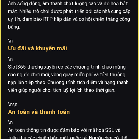
ảnh sống động, âm thanh chất lượng cao và đồ hoạ bắt
mắt. Nhiều trò chơi được phát triển bởi các nhà cung cấp
uy tín, đảm bảo RTP hấp dẫn và cơ hội chiến thắng công
bằng.
\n
Ưu đãi và khuyến mãi
\n
Slot365 thường xuyên có các chương trình chào mừng
cho người chơi mới, vòng quay miễn phí và tiền thưởng
nạp lần tiếp theo. Chương trình tích điểm và hạng thành
viên giúp người chơi tích luỹ lợi ích theo thời gian.
\n
\n
An toàn và thanh toán
\n
An toàn thông tin được đảm bảo với mã hoá SSL và
tuân thủ các chuẩn bảo mật quốc tế. Người chơi có thể