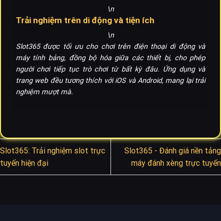
\n
Trải nghiệm trên di động và tiện ích
\n
Slot365 được tối ưu cho chơi trên điện thoại di động và
máy tính bảng, đồng bộ hóa giữa các thiết bị, cho phép
người chơi tiếp tục trò chơi từ bất kỳ đâu. Ứng dụng và
trang web đều tương thích với iOS và Android, mang lại trải
nghiệm mượt mà.
Slot365: Trải nghiệm slot trực
Slot365 - Đánh giá nền tảng
tuyến hiện đại
máy đánh xèng trực tuyến