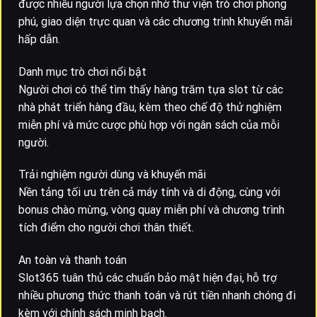
được nhiều người lựa chọn nhờ thư viện trò chơi phong
phú, giao diện trực quan và các chương trình khuyến mãi
hấp dẫn.
Danh mục trò chơi nổi bật
Người chơi có thể tìm thấy hàng trăm tựa slot từ các
nhà phát triển hàng đầu, kèm theo chế độ thử nghiệm
miễn phí và mức cược phù hợp với ngân sách của mỗi
người.
Trải nghiệm người dùng và khuyến mãi
Nền tảng tối ưu trên cả máy tính và di động, cùng với
bonus chào mừng, vòng quay miễn phí và chương trình
tích điểm cho người chơi thân thiết.
An toàn và thanh toán
Slot365 tuân thủ các chuẩn bảo mật hiện đại, hỗ trợ
nhiều phương thức thanh toán và rút tiền nhanh chóng đi
kèm với chính sách minh bạch.