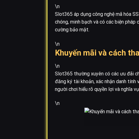
\n
Slot365 áp dụng công nghệ mã hóa SSL v
chóng, minh bạch và có các biện pháp 
cường bảo mật.
\n
Khuyến mãi và cách th
\n
Slot365 thường xuyên có các ưu đãi ch
đăng ký tài khoản, xác nhận danh tính 
người chơi hiểu rõ quyền lợi và nghĩa vụ
\n