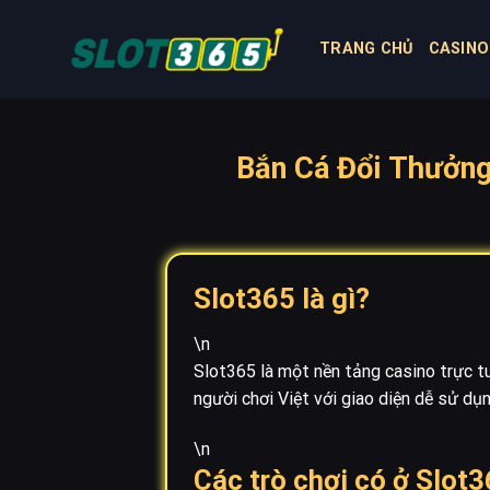
Skip
to
TRANG CHỦ
CASINO
content
Bắn Cá Đổi Thưởng 
Slot365 là gì?
\n
Slot365 là một nền tảng casino trực tu
người chơi Việt với giao diện dễ sử dụ
\n
Các trò chơi có ở Slot