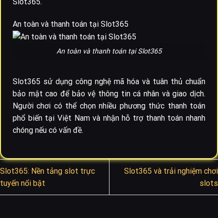
Slot365.
An toàn và thanh toán tại Slot365
An toàn và thanh toán tại Slot365
Slot365 sử dụng công nghệ mã hóa và tuân thủ chuẩn
bảo mật cao để bảo vệ thông tin cá nhân và giao dịch.
Người chơi có thể chọn nhiều phương thức thanh toán
phổ biến tại Việt Nam và nhận hỗ trợ thanh toán nhanh
chóng nếu có vấn đề.
Slot365: Nền tảng slot trực
Slot365 và trải nghiệm chơi
tuyến nổi bật
slots