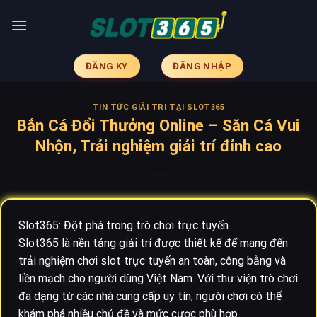
Skip
to
content
ĐĂNG KÝ
ĐĂNG NHẬP
TIN TỨC GIẢI TRÍ TẠI SLOT365
Bắn Cá Đổi Thưởng Online – Săn Cá Vui
Nhộn, Trải nghiệm giải trí đỉnh cao
Slot365: Đột phá trong trò chơi trực tuyến
Slot365 là nền tảng giải trí được thiết kế để mang đến
trải nghiệm chơi slot trực tuyến an toàn, công bằng và
liền mạch cho người dùng Việt Nam. Với thư viện trò chơi
đa dạng từ các nhà cung cấp uy tín, người chơi có thể
khám phá nhiều chủ đề và mức cược phù hợp.