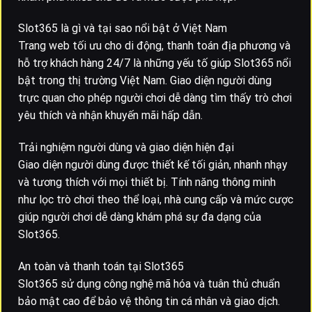
Slot365 là gì và tại sao nổi bật ở Việt Nam
Trang web tối ưu cho di động, thanh toán địa phương và
hỗ trợ khách hàng 24/7 là những yếu tố giúp Slot365 nổi
bật trong thị trường Việt Nam. Giao diện người dùng
trực quan cho phép người chơi dễ dàng tìm thấy trò chơi
yêu thích và nhận khuyến mãi hấp dẫn.
Trải nghiệm người dùng và giao diện hiện đại
Giao diện người dùng được thiết kế tối giản, nhanh nhạy
và tương thích với mọi thiết bị. Tính năng thông minh
như lọc trò chơi theo thể loại, nhà cung cấp và mức cược
giúp người chơi dễ dàng khám phá sự đa dạng của
Slot365.
An toàn và thanh toán tại Slot365
Slot365 sử dụng công nghệ mã hóa và tuân thủ chuẩn
bảo mật cao để bảo vệ thông tin cá nhân và giao dịch.