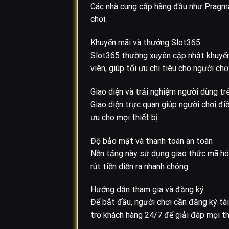
Các nhà cung cấp hàng đầu như Pragma
chơi.
Khuyến mãi và thưởng Slot365
Slot365 thường xuyên cập nhật khuyến
viên, giúp tối ưu chi tiêu cho người chơi
Giao diện và trải nghiệm người dùng t
Giao diện trực quan giúp người chơi đi
ưu cho mọi thiết bị.
Độ bảo mật và thanh toán an toàn
Nền tảng này sử dụng giao thức mã hóa
rút tiền diễn ra nhanh chóng.
Hướng dẫn tham gia và đăng ký
Để bắt đầu, người chơi cần đăng ký tà
trợ khách hàng 24/7 để giải đáp mọi t