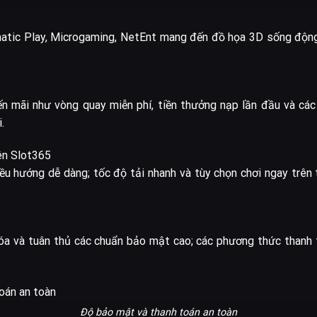
atic Play, Microgaming, NetEnt mang đến đồ họa 3D sống động 
n mãi như vòng quay miễn phí, tiền thưởng nạp lần đầu và các
.
rên Slot365
iều hướng dễ dàng; tốc độ tải nhanh và tùy chọn chơi ngay trên 
a và tuân thủ các chuẩn bảo mật cao; các phương thức thanh t
Độ bảo mật và thanh toán an toàn