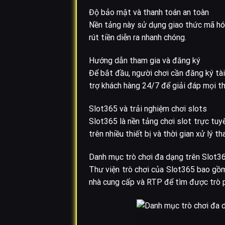
Độ bảo mật và thanh toán an toàn
Nền tảng này sử dụng giao thức mã hóa
rút tiền diễn ra nhanh chóng.
Hướng dẫn tham gia và đăng ký
Để bắt đầu, người chơi cần đăng ký tà
trợ khách hàng 24/7 để giải đáp mọi t
Slot365 và trải nghiệm chơi slots
Slot365 là nền tảng chơi slot trực tuyế
trên nhiều thiết bị và thời gian xử lý t
Danh mục trò chơi đa dạng trên Slot3
Thư viện trò chơi của Slot365 bao gồm 
nhà cung cấp và RTP để tìm được trò 