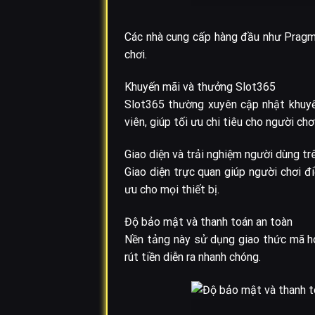
Các nhà cung cấp hàng đầu như Pragm
chơi.
Khuyến mãi và thưởng Slot365
Slot365 thường xuyên cập nhật khuyế
viên, giúp tối ưu chi tiêu cho người chơi
Giao diện và trải nghiệm người dùng t
Giao diện trực quan giúp người chơi đ
ưu cho mọi thiết bị.
Độ bảo mật và thanh toán an toàn
Nền tảng này sử dụng giao thức mã hó
rút tiền diễn ra nhanh chóng.