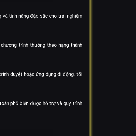
và tính năng đặc sắc cho trải nghiệm
 chương trình thưởng theo hạng thành
trình duyệt hoặc ứng dụng di động, tối
oán phổ biến được hỗ trợ và quy trình