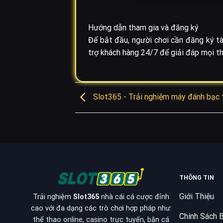
Hướng dẫn tham gia và đăng ký
Để bắt đầu, người chơi cần đăng ký t
trợ khách hàng 24/7 để giải đáp mọi t
Slot365 - Trải nghiệm máy đánh bạc 
THÔNG TIN
Giới Thiệu
Trải nghiệm
Slot365
nhà cái cá cược đỉnh
cao với đa dạng các trò chơi hợp pháp như:
Chính Sách 
thể thao online, casino trực tuyến, bắn cá