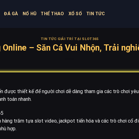
ĐÁ GÀ
NỔ HŨ
THỂ THAO
XỔ SỐ
TIN TỨC
TIN TỨC GIẢI TRÍ TẠI SLOT365
Online – Săn Cá Vui Nhộn, Trải nghiệ
n được thiết kế để người chơi dễ dàng tham gia các trò chơi yêu t
hanh toán nhanh.
65
hàng trăm tựa slot video, jackpot tiến hóa và các trò chơi cổ đi
phù hợp.